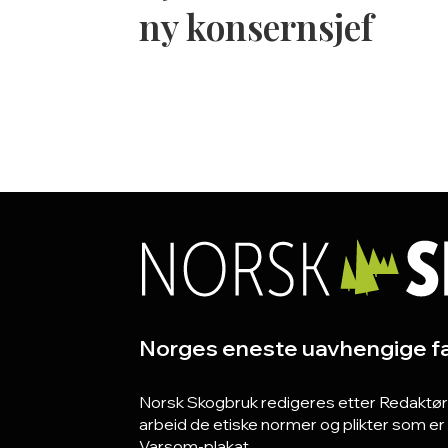
ny konsernsjef
Norges eneste uavhengige fa
Norsk Skogbruk redigeres etter Redaktørpla
arbeid de etiske normer og plikter som e
Varsom-plakat.