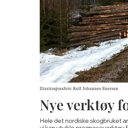
Illustrasjonsfoto: Rolf Johannes Enersen
Nye verktøy f
Hele det nordiske skogbruket ar
vi kan utvikle prognoseverktøy f