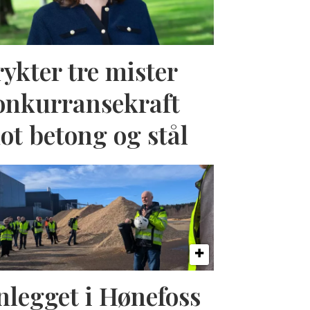
rykter tre mister
onkurransekraft
ot betong og stål
nlegget i Hønefoss