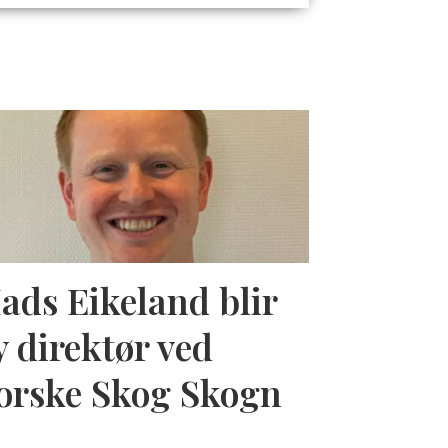
ads Eikeland blir
y direktør ved
orske Skog Skogn