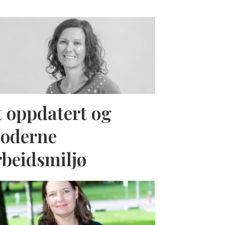
t oppdatert og
oderne
rbeidsmiljø