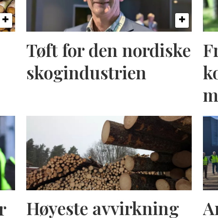
Tøft for den nordiske
F
skogindustrien
k
m
r
Høyeste avvirkning
A