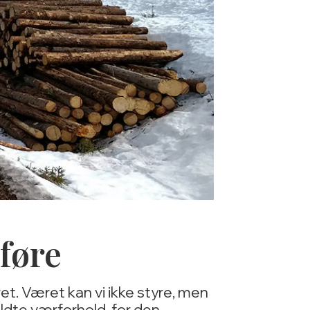
 føre
et. Været kan vi ikke styre, men
eldte værforhold, for den