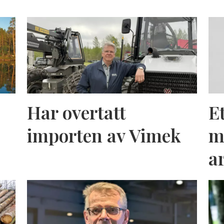
Har overtatt
E
importen av Vimek
m
a