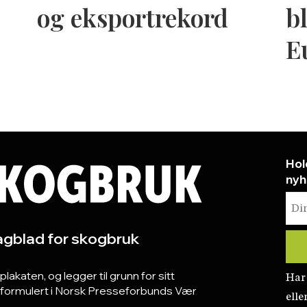
og eksportrekord
bl
E
Hol
nyh
gblad for skogbruk
katen, og legger til grunn for sitt
Har
r formulert i Norsk Presseforbunds Vær
elle