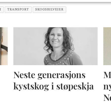
I
TRANSPORT
SKOGSBILVEIER
Neste generasjons
M
kystskog i støpeskja
n
N