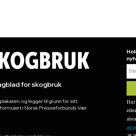
Hol
nyh
gblad for skogbruk
katen, og legger til grunn for sitt
Har
r formulert i Norsk Presseforbunds Vær
elle
abo
abo