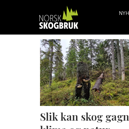
NYH
Tag:
ulrika
jansson
asplund
Slik kan skog gag