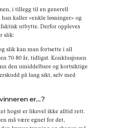
n, i tillegg til en generell
t han kaller «enkle løsninger» og
 faktisk utbytte. Derfor oppleves
 slik:
og slik kan man fortsette i all
en 70-80 år, tidligst. Konklusjonen
enn den umiddelbare og kort­siktige
erskudd på lang sikt, selv med
vinneren er...?
t hogst er likevel ikke alltid rett.
en må være egnet for det,