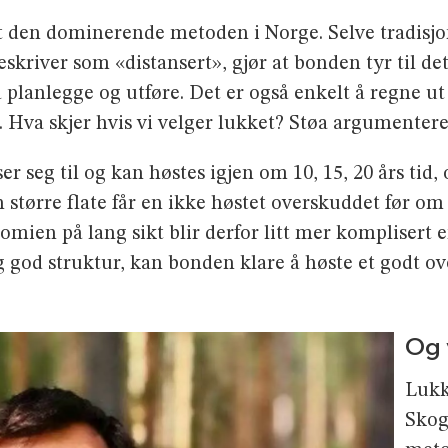
 den dominerende metoden i Norge. Selve tradisjone
skriver som «distansert», gjør at bonden tyr til de
 planlegge og ut­føre. Det er også enkelt å regne ut
 Hva skjer hvis vi velger lukket? Støa argu­menterer
er seg til og kan høstes igjen om 10, 15, 20 års tid, 
 større flate får en ikke høstet overskuddet før om 
mien på lang sikt blir derfor litt mer kompli­sert 
 god struktur, kan bonden klare å høste et godt ov
Og 
Lukke
Skog