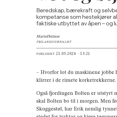
Beredskap, bærekraft og selvberg
kompetanse som hestekjører al
faktiske utbyttet av åpen – og
Marte
Østmoe
FRILANSJOURNALIST
21.05.2026 - 13:21
PUBLISERT
– Hvorfor lot du maskinene jobbe 
klirrer i de rimete korke­trekkerne.
Også fjordingen Bolten er utstyrt m
skal Bolten bo til i mor­gen. Men f
Skuggestøl, har Erik nemlig tynnet 
stedet for traktor og kjøre tømmeret