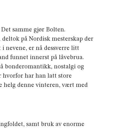
e. Det samme gjør Bolten.
n deltok på Nordisk mester­skap der
i nevene, er nå dessverre litt
land funnet innerst på låvebrua.
t på bonderomantikk, nostalgi og
r hvorfor har han latt store
e helg denne vinteren, vært med
angfoldet, samt bruk av enorme