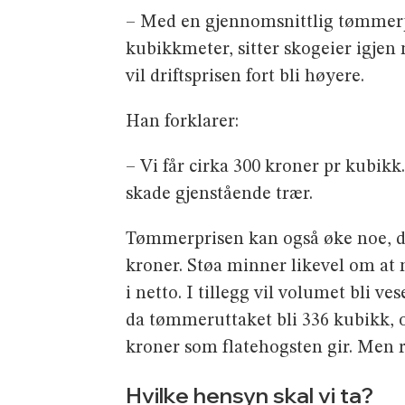
– Med en gjennomsnittlig tømmer­pr
kubikkmeter, sitter skogeier igjen
vil driftsprisen fort bli høyere.
Han forklarer:
– Vi får cirka 300 kroner pr kubikk
skade gjenstående trær.
Tømmerprisen kan også øke noe, da 
kroner. Støa minner likevel om at n
i netto. I tillegg vil volumet bli ve
da tømmeruttaket bli 336 kubikk, o
kroner som flate­hogsten gir. Men r
Hvilke hensyn skal vi ta?