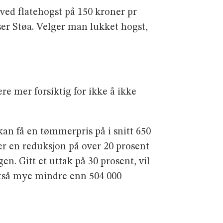
ved flatehogst på 150 kroner pr
er Støa. Velger man lukket hogst,
re mer forsiktig for ikke å ikke
n få en tøm­merpris på i snitt 650
ler en reduksjon på over 20 prosent
en. Gitt et uttak på 30 pro­sent, vil
altså mye mindre enn 504 000