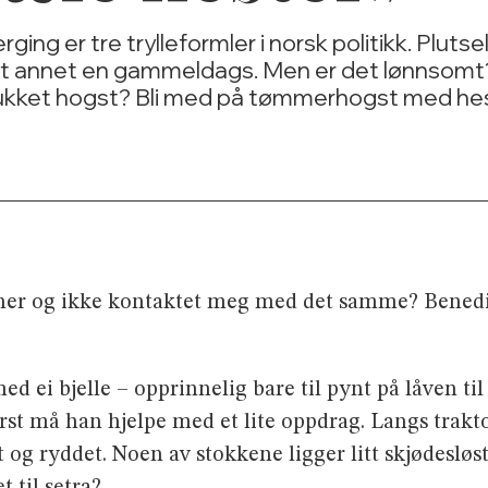
ing er tre trylleformler i norsk politikk. Plut
t annet en gammeldags. Men er det lønnsomt?
 lukket hogst? Bli med på tømmerhogst med hes
her og ikke kontaktet meg med det samme? Benedik
ed ei bjelle – opprinnelig bare til pynt på låven til
ørst må han hjelpe med et lite oppdrag. Langs trakto
og ryddet. Noen av stokkene ligger litt skjødesløst
 til setra?