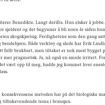
i­terer Benedikte. Langt derifra. Hun elsker å jobb
for sjeldent og det begynner å bli noen år siden hu
gorien skogskjøring. Ferdighetene som den gang satt 
og bende­bjørn. Både verktøy og slede har Erik Lind
satt fullt brukbart, men tiltaket er nok mest bygge
er mer pragmatisk. Ja, nå også en smule irritert. Fo
et vært opp til meg, hadde jeg kommet hver enest
ass.
ve konsekvensene metoden har på det biologiske m
ig tilbakevendende tema i bransjen.