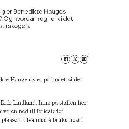
selig er Benedikte Hauges
 Og hvordan regner vi det
t i skogen.
te Hauge rister på hodet så det
 Erik Lindland. Inne på stallen her
rveien ned til feriestedet
 plas­sert. Hva med å bruke hest i