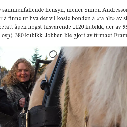
ne sammenfallende hensyn, mener Simon Andresson 
 finne ut hva det vil koste bonden å «ta alt» av sk
retatt åpen hogst tilsvarende 1120 kubikk, der av 5
 osp), 380 kubikk. Jobben ble gjort av firmaet Fram