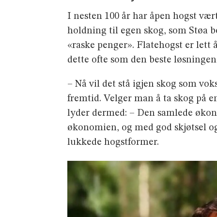
I nesten 100 år har åpen hogst vært
holdning til egen skog, som Støa be
«raske penger». Flatehogst er lett å
dette ofte som den beste løsningen.
– Nå vil det stå igjen skog som voks
fremtid. Velger man å ta skog på en
lyder der­med: – Den samlede økono
økonomien, og med god skjøt­sel og
lukkede hogstformer.