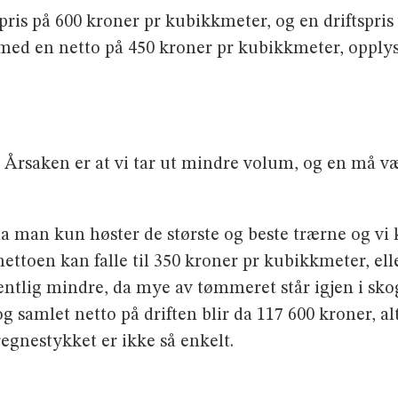
is på 600 kroner pr kubikkmeter, og en driftspris 
 med en netto på 450 kroner pr kubikkmeter, opplys
. Årsaken er at vi tar ut mindre volum, og en må væ
man kun høster de største og beste trærne og vi ka
ettoen kan falle til 350 kroner pr kubikkmeter, el
sent­lig mindre, da mye av tømmeret står igjen i skog
g samlet netto på driften blir da 117 600 kroner, 
egnestykket er ikke så enkelt.