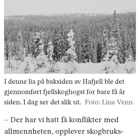
I denne lia på baksiden av Hafjell ble det
gjennomført fjellskoghogst for bare få år
siden. I dag ser det slik ut.
Foto: Line Venn
– Der har vi hatt få konflikter med
allmennheten, opplever skogbruks­