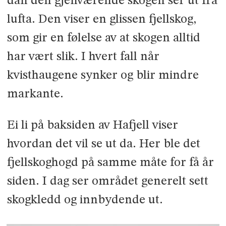
dan den gjen­værende skogen ser ut fra
lufta. Den viser en glissen fjell­skog,
som gir en følelse av at skogen alltid
har vært slik. I hvert fall når
kvisthaugene synker og blir mindre
markante.
Ei li på baksiden av Hafjell viser
hvordan det vil se ut da. Her ble det
fjellskoghogd på samme måte for få år
siden. I dag ser området generelt sett
skogkledd og innbydende ut.